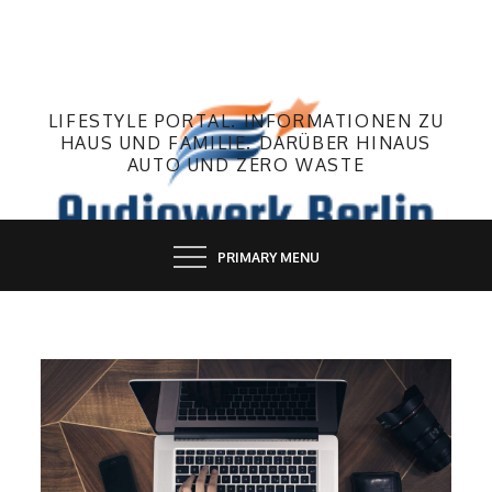
Skip
to
content
LIFESTYLE PORTAL. INFORMATIONEN ZU
HAUS UND FAMILIE. DARÜBER HINAUS
AUTO UND ZERO WASTE
PRIMARY MENU