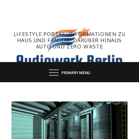
Skip
to
content
LIFESTYLE PORTAL. INFORMATIONEN ZU
HAUS UND FAMILIE. DARÜBER HINAUS
AUTO UND ZERO WASTE
PRIMARY MENU